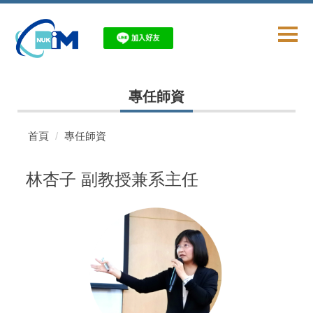
跳
到
主
要
內
容
專任師資
區
首頁
專任師資
林杏子 副教授兼系主任